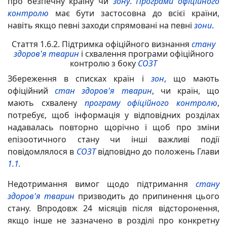
про безпечну країну чи
зону
.
Програми офіційного
контролю
має бути застосовна до всієї країни,
навіть якщо певні заходи спрямовані на певні
зони
.
Стаття 1.6.2. Підтримка офіційного визнання
стану
здоров'я тварин
і схвалення програми офіційного
контролю з боку
СОЗТ
Збереження в списках країн і
зон
, що мають
офіційний
стан здоров'я тварин
, чи країн, що
мають схвалену
програму офіційного контролю
,
потребує, щоб інформація у відповідних розділах
надавалась повторно щорічно і щоб про зміни
епізоотичного стану чи інші важливі події
повідомлялося в
СОЗТ
відповідно до положень Глави
1.1.
Недотримання вимог щодо підтримання
стану
здоров'я тварин
призводить до припинення цього
стану. Впродовж 24 місяців після відсторонення,
якщо інше не зазначено в розділі про конкретну