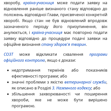
хворобу,
країна-учасниця
може подати заявку на
відновлення раніше визнаного стану відповідно до
положень відповідної Глави, присвяченої конкретній
хворобі. Якщо стан не був відновлений впродовж
зазначеного періоду його призупинення, він
анулюється, і
країна-учасниця
має повторно подати
заявку відповідно до процедури подачі заявки на
офіційне визнання
стану здоров'я тварин
.
СОЗТ
може відкликати схвалення
програми
офіційного контролю
, якщо є докази:
недотримання термінів або показників
ефективності програми; або
значні проблеми з якістю
ветеринарної служби
,
як описано в Розділі
3.
Наземного кодексу
; або
збільшення захворюваності чи поширення
хвороби, яке не може бути вирішено
програмою.