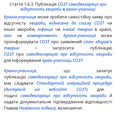
Стаття 1.6.3. Публікація
СОЗТ
самодекларації про
відсутність хвороби
в
країні-учасниці
Країна-учасниця
може зробити самостійну заяву про
відсутність
хвороби, віднесена до списку СОЗТ
чи
іншої хвороби,
інфекції
чи
інвазії
тварин
в країні,
зоні
чи
компартменті
.
Країна-учасниця
може
проінформувати
СОЗТ
про заявлений
стан здоров'я
тварин
і запросити публікацію
СОЗТ
про
самодекларацію про відсутність хвороби
для інформування
країн-учасниць
СОЗТ
.
Країна-учасниця
, що запитує
публікацію
самодекларації про відсутність хвороби
,
має слідувати
Стандартній операційній процедурі
(
доступній на вебсайті СОЗТ
) для
подачі
самодекларації про відсутність хвороби
й
надати документальне підтвердження відповідності
Главам
Наземного кодексу
, включаючи: