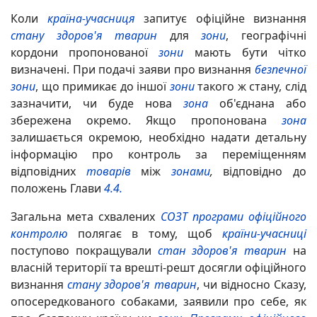
Коли
країна-учасниця
запитує офіційне визнання
стану здоров'я тварин
для
зони
, географічні
кордони пропонованої
зони
мають бути чітко
визначені. При подачі заяви про визнання
безпечної
зони
, що примикає до іншої
зони
такого ж стану, слід
зазначити, чи буде нова
зона
об'єднана або
збережена окремо. Якщо пропонована
зона
залишається окремою, необхідно надати детальну
інформацію про контроль за переміщенням
відповідних
товарів
між
зонами
,
відповідно до
положень Глави
4.4.
Загальна мета схвалених
СОЗТ
програми офіційного
контролю
полягає в тому, щоб
країни-учасниці
поступово покращували
стан здоров'я тварин
на
власній території та врешті-решт досягли офіційного
визнання
стану здоров'я тварин
, чи відносно Сказу,
опосередкованого собаками, заявили про себе, як