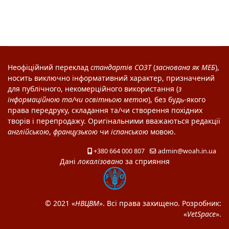
Неофіційний переклад
стандартів
СОЗТ
(
заснована як
МЕБ
),
носить виключно інформативний характер, призначений
для публічного, некомерційного використання (
з
інформаційною та/чи освітньою метою
), без будь-якого
права передруку, складання та/чи створення похідних
творів і перепродажу. Оригінальними вважаються редакції
англійською
,
французькою
чи
іспанською
мовою.
+380 664 000 807
admin@woah.in.ua
Дані
локалізовано
за сприяння
© 2021 «
НВЦВМ
». Всі права захищено. Розробник:
«
VetSpace
».