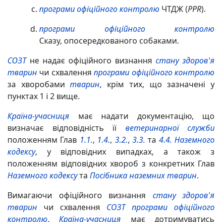
програми офіційного контролю
ЧТДЖ (
PPR
).
програми офіційного контролю
Сказу, опосередкованого собаками.
СОЗТ
не надає офіційного визнання
стану здоров'я
тварин
чи схвалення
програми офіційного контролю
за хворобами
тварин
, крім тих, що зазначені у
пунктах 1 і 2 вище.
Країна-учасниця
має надати документацію, що
визначає відповідність її
ветеринарної служби
положенням Глав
1.1.
,
1.4.
,
3.2.
,
3.3.
та
4.4.
Наземного
кодексу
, у відповідних випадках, а також з
положенням відповідних хвороб з конкретних Глав
Наземного кодексу
та
Посібника наземних тварин
.
Вимагаючи офіційного визнання
стану здоров'я
тварин
чи схвалення
СОЗТ
програми офіційного
контролю
,
Країна-учасниця
має дотримуватись