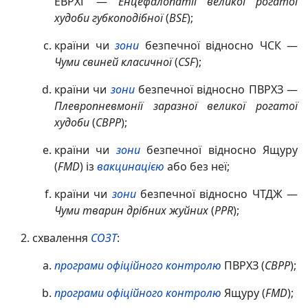
ЕВРХГ —
Енцефалопатії великої рогатої
худоби губкоподібної
(
BSE
);
країни чи
зони
безпечної відносно
ЧСК —
Чуми
свиней
к
ласичної
(
CSF
);
країни чи
зони
безпечної відносно
ПВРХЗ —
Плевропневмонії
заразної
великої рогатої
худоби
(
CBPP
);
країни чи
зони
безпечної відносно
Ящуру
(
FMD
)
із
вакцинацією
або без неї;
країни чи
зони
безпечної відносно
ЧТДЖ —
Чуми
тварин
дрібних жуйних
(
PPR
);
схвалення
СОЗТ
:
програми офіційного контролю
ПВРХЗ (
CBPP
);
програми офіційного контролю
Ящуру (
FMD
);