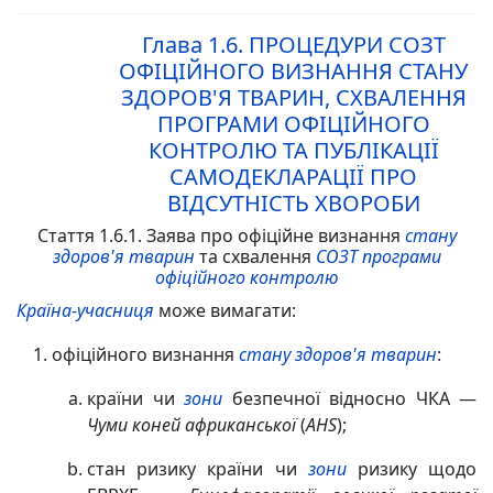
Глава 1.6.
ПРОЦЕДУРИ СОЗТ
ОФІЦІЙНОГО ВИЗНАННЯ СТАНУ
ЗДОРОВ'Я ТВАРИН, СХВАЛЕННЯ
ПРОГРАМИ ОФІЦІЙНОГО
КОНТРОЛЮ ТА ПУБЛІКАЦІЇ
САМОДЕКЛАРАЦІЇ ПРО
ВІДСУТНІСТЬ ХВОРОБИ
Стаття 1.6.1. Заява про офіційне визнання
стану
здоров'я тварин
та схвалення
СОЗТ
програми
офіційного контролю
Країна-учасниця
може вимагати:
офіційного визнання
стану здоров'я тварин
:
країни чи
зони
безпечної відносно ЧКА —
Чуми
коней
а
фриканської
(
AHS
);
стан ризику країни чи
зони
ризику щодо