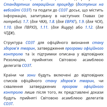
Стандартних операційних процедур
(
доступних на
вебсайті СОЗТ
) та подати до
СОЗТ
досьє, що містить
інформацію, запитувану в наступних Главах (
за
потреби
):
1.7.
(
для ЧКА
),
1.8.
(
для
ЕВРХГ
),
1.9.
(
для
ЧСК
),
1.10.
(
для
П
ВРХЗ
),
1.11.
(
для Ящуру
) або
1.12.
(
для
Ч
Т
ДЖ
).
Структура
СОЗТ
для офіційного визнання
стану
здоров'я тварин
, затвердження
програми офіційного
контролю
та їх підтримки описана у відповідних
Резолюціях, прийнятих Світовою асамблеєю
делегатів
СОЗТ
.
Країни чи
зони
будуть включені до відповідних
списків офіційного
стану здоров'я тварин
,
чи
схвалення затверджених
програм офіційного
контролю
лише після того, як представлені докази
будуть прийняті Світовою асамблеєю делегатів
СОЗТ
.