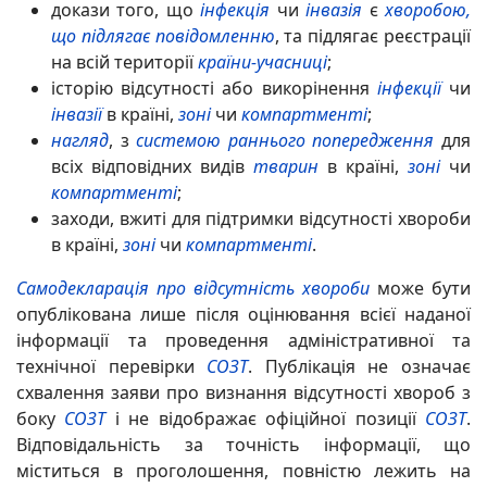
докази того, що
інфекція
чи
інвазія
є
хворобою,
що підлягає повідомленню
, та підлягає реєстрації
на всій території
країни-учасниці
;
історію відсутності або викорінення
інфекції
чи
інвазії
в країні,
зоні
чи
компартменті
;
нагляд
, з
системою раннього попередження
для
всіх відповідних видів
тварин
в країні,
зоні
чи
компартменті
;
заходи, вжиті для підтримки відсутності хвороби
в країні,
зоні
чи
компартменті
.
Самодекларація про відсутність хвороби
може бути
опублікована лише після оцінювання всієї наданої
інформації та проведення адміністративної та
технічної перевірки
СОЗТ
. Публікація не означає
схвалення заяви про визнання
відсутності хвороб з
боку
СОЗТ
і не відображає офіційної позиції
СОЗТ
.
Відповідальність за точність інформації, що
міститься в проголошення, повністю лежить на