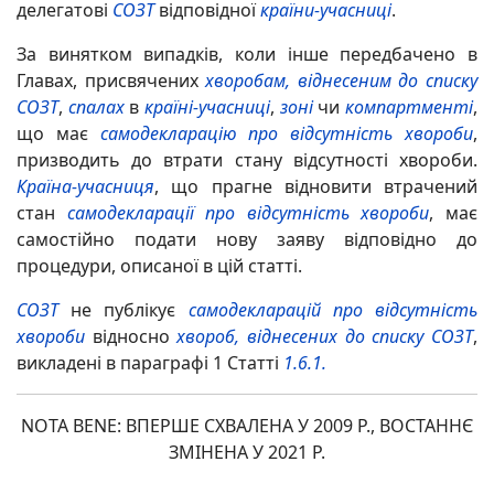
делегатові
СОЗТ
відповідної
країни-учасниці
.
За винятком випадків, коли інше передбачено в
Главах, присвячених
хворобам, віднесеним до списку
СОЗТ
,
спалах
в
країні-учасниці
,
зоні
чи
компартменті
,
що має
самодекларацію про відсутність хвороби
,
призводить до втрати стану відсутності хвороби.
Країна-учасниця
, що прагне відновити втрачений
стан
самодекларації про відсутність хвороби
, має
самостійно подати нову заяву відповідно до
процедури, описаної в цій статті.
СОЗТ
не публікує
самодекларацій про відсутність
хвороби
відносно
хвороб, віднесених до списку СОЗТ
,
викладені в параграфі 1 Статті
1.6.1.
NOTA BENE: ВПЕРШЕ СХВАЛЕНА У 2009 Р., ВОСТАННЄ
ЗМІНЕНА У 2021 Р.