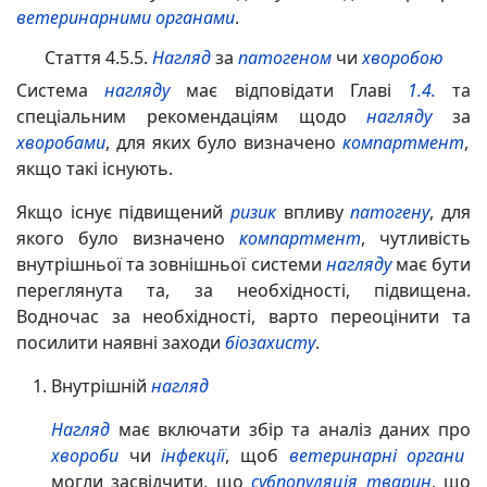
ветеринарними органами
.
Стаття 4.5.5.
Нагляд
за
патогеном
чи
хворобою
Система
нагляду
має відповідати Главі
1.4.
та
спеціальним рекомендаціям щодо
нагляду
за
хворобами
, для яких було визначено
компартмент
,
якщо такі існують.
Якщо існує підвищений
ризик
впливу
патогену
, для
якого було визначено
компартмент
, чутливість
внутрішньої та зовнішньої системи
нагляду
має бути
переглянута та, за необхідності, підвищена.
Водночас за необхідності, варто переоцінити та
посилити наявні заходи
біозахисту
.
Внутрішній
нагляд
Нагляд
має включати збір та аналіз даних про
хвороби
чи
інфекції
, щоб
ветеринарні органи
могли засвідчити, що
субпопуляція
тварин
, що