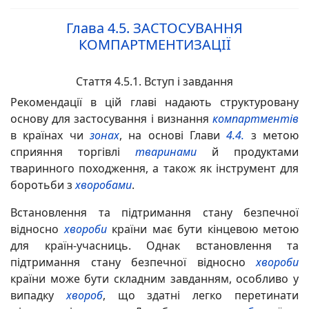
Глава 4.5.
ЗАСТОСУВАННЯ
КОМПАРТМЕНТИЗАЦІЇ
Стаття 4.5.1. Вступ і завдання
Рекомендації в цій главі надають структуровану
основу для застосування і визнання
компартментів
в країнах чи
зонах
, на основі Глави
4.4.
з метою
сприяння торгівлі
тваринами
й продуктами
тваринного походження, а також як інструмент для
боротьби з
хворобами
.
Встановлення та підтримання стану безпечної
відносно
хвороби
країни має бути кінцевою метою
для країн-учасниць. Однак встановлення та
підтримання стану безпечної відносно
хвороби
країни може бути складним завданням, особливо у
випадку
хвороб
, що здатні легко перетинати