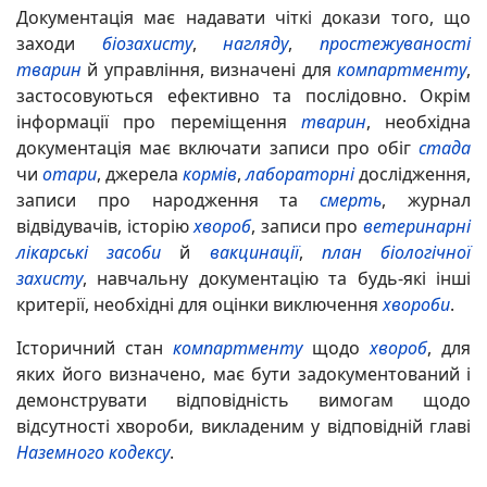
Документація має надавати чіткі докази того, що
заходи
біозахисту
,
нагляду
,
простежуваності
тварин
й управління, визначені для
компартменту
,
застосовуються ефективно та послідовно. Окрім
інформації про переміщення
тварин
, необхідна
документація має включати записи про обіг
стада
чи
отари
, джерела
кормів
,
лабораторні
дослідження,
записи про народження та
смерть
, журнал
відвідувачів, історію
хвороб
, записи про
ветеринарні
лікарські засоби
й
вакцинації
,
план біологічної
захисту
, навчальну документацію та будь-які інші
критерії, необхідні для оцінки виключення
хвороби
.
Історичний стан
компартменту
щодо
хвороб
, для
яких його визначено, має бути задокументований і
демонструвати відповідність вимогам щодо
відсутності хвороби, викладеним у відповідній главі
Наземного кодексу
.