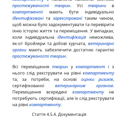
простежуваності тварин
. Усі
тварини
в
компартменті
мають бути індивідуально
ідентифіковані
та
зареєстровані
таким чином,
щоб можна було задокументувати та перевірити
їхню історію життя та переміщення. У випадках,
коли індивідуальна
ідентифікація
неможлива,
як-от бройлери та добові курчата,
ветеринарні
органи
мають забезпечити достатню гарантію
простежуваності тварин
.
Всі переміщення
тварин
у
компартмент
і з
нього слід реєструвати на рівні
компартменту
та, за потреби, на основі
оцінки ризиків
,
сертифікованої
ветеринарним органом
.
Переміщення всередині
компартменту
не
потребують сертифікації, але їх слід реєструвати
на рівні
компартменту
.
Стаття 4.5.4. Документація