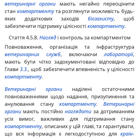
ветеринарні органи
мають негайно переоцінити
стан
компартменту
та
розглянути можливість будь-
яких додаткових
заходів
біозахисту
, щоб
забезпечити підтримку цілісності
компартменту
.
Стаття 4.5.8.
Нагляд
і контроль за компартментом
Повноваження, організація та інфраструктура
ветеринарних служб
, включаючи
лабораторії
,
мають бути чітко задокументовані відповідно до
Глави
3.3.
, щоб забезпечити впевненість у цілісності
компартменту
.
Ветеринарні органи
наділені остаточними
повноваженнями щодо надання, призупинення та
анулювання стану
компартменту
.
Ветеринарні
органи
мають постійно
наглядати
за дотриманням
усіх вимог, важливих для підтримання стану
компартменту
, описаних у цій главі, та гарантувати,
що вся інформація є легкодоступною для
країн-