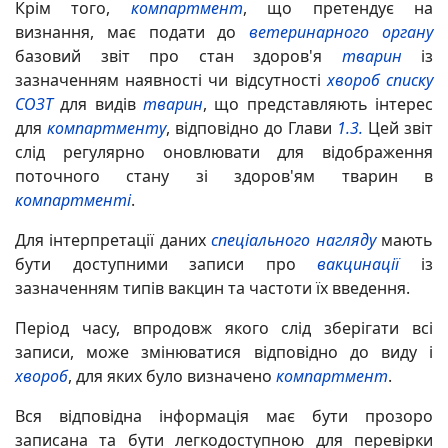
Крім того,
компартмент
, що претендує на
визнання, має подати до
ветеринарного органу
базовий звіт про стан здоров'я
тварин
із
зазначенням наявності чи відсутності
хвороб списку
СОЗТ
для видів
тварин
, що представляють інтерес
для
компартменту
, відповідно до Глави
1.3.
Цей звіт
слід регулярно оновлювати для відображення
поточного стану зі здоров'ям тварин в
компартменті
.
Для інтерпретації даних
спеціального нагляду
мають
бути доступними записи про
вакцинації
із
зазначенням типів вакцин та частоти їх введення.
Період часу, впродовж якого слід зберігати всі
записи, може змінюватися відповідно до виду і
хвороб
, для яких було визначено
компартмент
.
Вся відповідна інформація має бути прозоро
записана та бути легкодоступною для перевірки