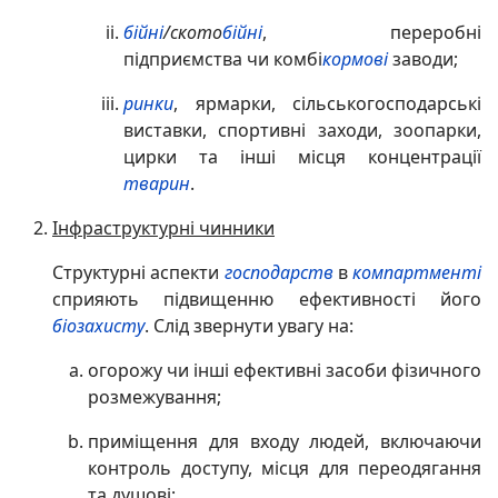
бійні
/ското
бійні
, переробні
підприємства чи комбі
кормові
заводи;
ринки
, ярмарки, сільськогосподарські
виставки, спортивні заходи, зоопарки,
цирки та інші місця концентрації
тварин
.
Інфраструктурні чинники
Структурні аспекти
господарств
в
компартменті
сприяють підвищенню ефективності його
біозахисту
. Слід звернути увагу на:
огорожу чи інші ефективні засоби фізичного
розмежування;
приміщення для входу людей, включаючи
контроль доступу, місця для переодягання
та душові;