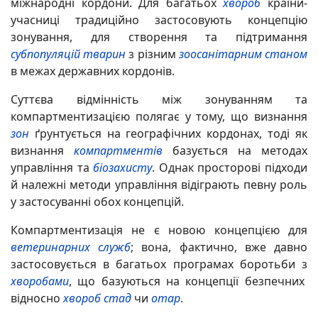
міжнародні кордони. Для багатьох
хвороб
країни-
учасниці традиційно застосовують концепцію
зонування, для створення та підтримання
субпопуляцій
тварин
з різним
зоосанітарним станом
в межах державних кордонів.
Суттєва відмінність між зонуванням та
компартментизацією полягає у тому, що визнання
зон
ґрунтується на географічних кордонах, тоді як
визнання
компартментів
базується на методах
управління та
біозахисту
. Однак просторові підходи
й належні методи управління відіграють певну роль
у застосуванні обох концепцій.
Компартментизація не є новою концепцією для
ветеринарних служб
; вона, фактично, вже давно
застосовується в багатьох програмах боротьби з
хворобами
, що базуються на концепції безпечних
відносно
хвороб
стад
чи
отар
.