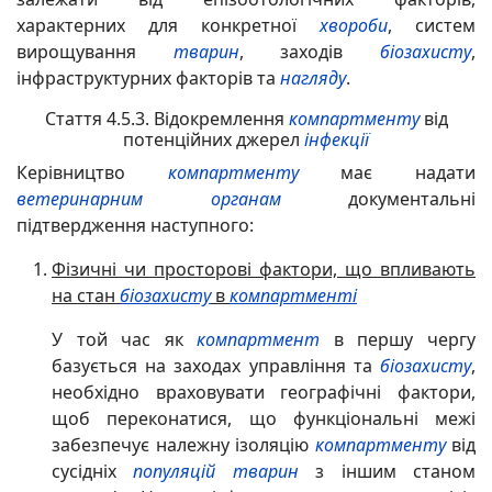
характерних для конкретної
хвороби
, систем
вирощування
тварин
, заходів
біозахисту
,
інфраструктурних факторів та
нагляду
.
Стаття 4.5.3. Відокремлення
компартменту
від
потенційних джерел
інфекції
Керівництво
компартменту
має надати
ветеринарним органам
документальні
підтвердження наступного:
Фізичні чи просторові фактори, що впливають
на стан
біозахисту
в
компартменті
У той час як
компартмент
в першу чергу
базується на заходах управління та
біозахисту
,
необхідно враховувати географічні фактори,
щоб переконатися, що функціональні межі
забезпечує належну ізоляцію
компартменту
від
сусідніх
популяцій
тварин
з іншим станом