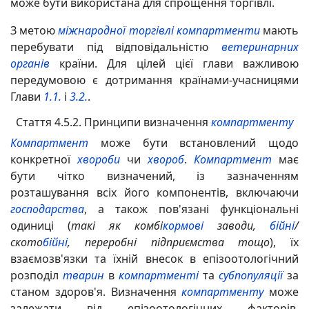
може бути використана для спрощення торгівлі.
З метою
міжнародної торгівлі
компартменти
мають
перебувати під відповідальністю
ветеринарних
органів
країни. Для цілей цієї глави важливою
передумовою є дотримання країнами-учасницями
Глави
1.1.
і
3.2.
.
Стаття 4.5.2. Принципи визначення
компартменту
Компартмент
може бути встановлений щодо
конкретної
хвороби
чи
хвороб
.
Компартмент
має
бути чітко визначений, із зазначенням
розташування всіх його компонентів, включаючи
господарства
, а також пов'язані функціональні
одиниці (
такі як комбі
кормові
заводи,
бійні
/
ското
бійні
, переробні підприємства тощо
), їх
взаємозв'язки та їхній внесок в епізоотологічний
розподіл
тварин
в
компартменті
та
субпопуляції
за
станом здоров'я. Визначення
компартменту
може
залежати від епізоотологічних факторів,