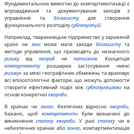
Фундаментальною вимогою до компартментизації є
впровадження та документування заходів з
управління та
біозахисту
для створення
функціонального розподілу
субпопуляцій
.
Наприклад, тваринницьке підприємство у зараженій
країні чи
зоні
може мати заходи
біозахисту
та
методи управління, що призводять до незначного
ризику
від
хвороб
чи
патогенів
. Концепція
компартменту
розширює застосування «межі
ризику
» за межі географічних обмежень та враховує
всі епізоотологічні фактори, що можуть допомогти
створити ефективний поділ між
субпопуляціями
на
основі конкретної
хвороби
.
В країнах чи
зонах
, безпечних відносно
хвороби
,
бажано, щоб
компартменти
були визначені до
виникнення
спалаху
хвороби
. У разі
спалаху
чи в
небезпечних країнах або
зонах
, компартментизація