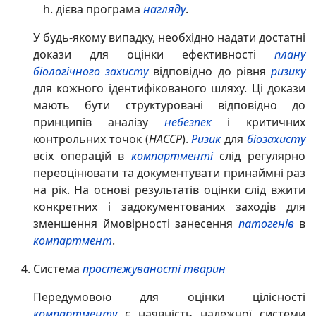
дієва програма
нагляду
.
У будь-якому випадку, необхідно надати достатні
докази для оцінки ефективності
плану
біологічного захисту
відповідно до рівня
ризику
для кожного ідентифікованого шляху. Ці докази
мають бути структуровані відповідно до
принципів аналізу
небезпек
і критичних
контрольних точок (
HACCP
).
Ризик
для
біозахисту
всіх операцій в
компартменті
слід регулярно
переоцінювати та документувати принаймні раз
на рік. На основі результатів оцінки слід вжити
конкретних і задокументованих заходів для
зменшення ймовірності занесення
патогенів
в
компартмент
.
Система
простежуваності тварин
Передумовою для оцінки цілісності
компартменту
є наявність належної системи