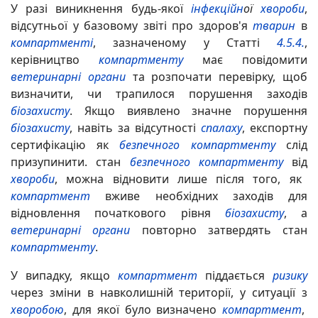
У разі виникнення будь-якої
інфекційн
ої
хвороби
,
відсутньої у базовому звіті про здоров'я
тварин
в
компартменті
, зазначеному у Статті
4.5.4.
,
керівництво
компартменту
має повідомити
ветеринарні органи
та розпочати перевірку, щоб
визначити, чи трапилося порушення заходів
біозахисту
. Якщо виявлено значне порушення
біозахисту
, навіть за відсутності
спалаху
, експортну
сертифікацію як
безпечного компартменту
слід
призупинити. стан
безпечного компартменту
від
хвороби
, можна відновити лише після того, як
компартмент
вживе необхідних заходів для
відновлення початкового рівня
біозахисту
, а
ветеринарні органи
повторно затвердять стан
компартменту
.
У випадку, якщо
компартмент
піддається
ризику
через зміни в навколишній території, у ситуації з
хворобою
, для якої було визначено
компартмент
,