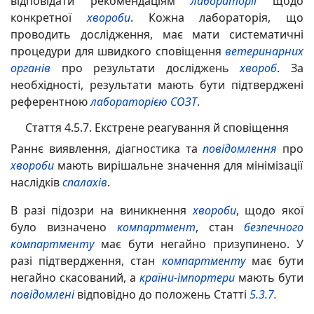
відповідати рекомендаціям
лабораторії
щодо
конкретної
хвороби
. Кожна лабораторія, що
проводить дослідження, має мати систематичні
процедури для швидкого сповіщення
ветеринарних
органів
про результати досліджень
хвороб
. За
необхідності, результати мають бути підтверджені
референтною
лабораторією
СОЗТ
.
Стаття 4.5.7. Екстрене реагування й сповіщення
Раннє виявлення, діагностика та
повідомлення
про
хвороби
мають вирішальне значення для мінімізації
наслідків
спалахів
.
В разі підозри на виникнення
хвороби
, щодо якої
було визначено
компартмент
, стан
безпечного
компартменту
має бути негайно призупинено. У
разі підтвердження, стан
компартменту
має бути
негайно скасований, а
країни-імпортери
мають бути
повідомлені
відповідно до положень Статті
5.3.7.