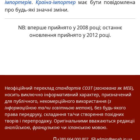
імпортерів
.
Країна-імпортер
має бути повідомлена
про будь-які значні зміни.
NB: вперше прийнято у 2008 році; останнє
оновлення прийнято у 2012 році.
Неофіційний переклад
стандартів
СОЗТ
(
заснована як
МЕБ
),
носить виключно інформативний характер, призначений
для публічного, некомерційного використання (
з
інформаційною та/чи освітньою метою
), без будь-якого
права передруку, складання та/чи створення похідних
творів і перепродажу. Оригінальними вважаються редакції
англійською
,
французькою
чи
іспанською
мовою.
+380 664 000 807
admin@woah.in.ua