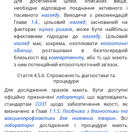
Для досягнення цілей, описаних вище,
необхідне відповідне поєднання активного і
пасивного
нагляду
. Виходячи з рекомендацій
Глави
1.4.
, цільовий
нагляд
, заснований на
факторах
оцінки ризиків
, може бути найбільш
ефективним підходом до
нагляду
. Цільовий
нагляд
має, зокрема, охоплювати
епізоотичні
одиниці
, розташовані в безпосередній
близькості від
компартменту
, або ті, що мають
з ним потенційний епізоотологічний зв'язок
.
Стаття 4.5.6. Спроможність діагностики та
процедури
Для дослідження зразків мають бути доступні
офіційно призначені
лабораторії
, що відповідають
стандартам
СОЗТ
щодо забезпечення якості, як
визначено в Главі
1.1.5.
Посібника з діагностики та
вакцинопрофілактики для наземних тварин
. Всі
лабораторні
дослідження і процедури мають