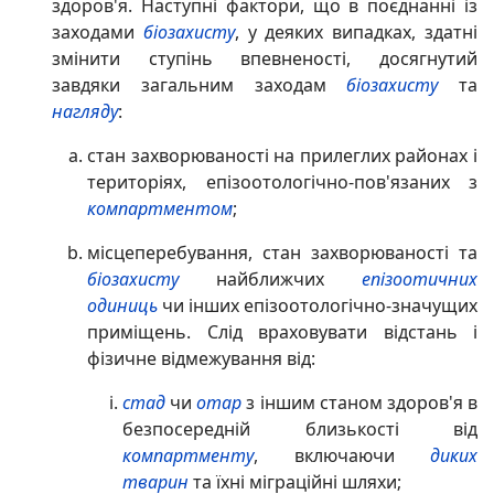
здоров'я. Наступні фактори, що в поєднанні із
заходами
біозахисту
, у деяких випадках, здатні
змінити ступінь впевненості, досягнутий
завдяки загальним заходам
біозахисту
та
нагляду
:
стан захворюваності на прилеглих районах і
територіях, епізоотологічно-пов'язаних з
компартментом
;
місцеперебування, стан захворюваності та
біозахисту
найближчих
епізоотичних
одиниць
чи інших епізоотологічно-значущих
приміщень. Слід враховувати відстань і
фізичне відмежування від:
стад
чи
отар
з іншим станом здоров'я в
безпосередній близькості від
компартменту
, включаючи
диких
тварин
та їхні міграційні шляхи;