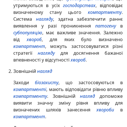
утримуються в усіх
господарствах
, відповідає
визначеному стану цього
компартменту
.
Система
нагляду
, здатна забезпечити раннє
виявлення у разі проникнення
патогену
в
субпопуляцію
, має важливе значення. Залежно
від
хвороб
, для яких було визначено
компартмент
, можуть застосовуватися різні
стратегії
нагляду
для досягнення бажаної
впевненості у відсутності
хвороб
.
Зовнішній
нагляд
Заходи
біозахисту
, що застосовуються в
компартменті
, мають відповідати рівню впливу
компартменту
. Зовнішній
нагляд
допоможе
виявити значну зміну рівня впливу для
визначених шляхів занесення
хвороби
в
компартмент
.