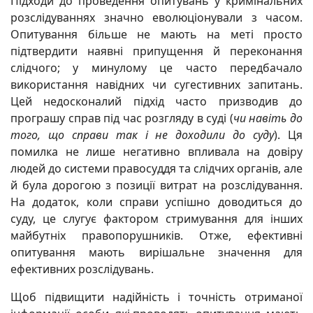
Підходи до проведення опитувань у кримінальних
розслідуваннях значно еволюціонували з часом.
Опитування більше не мають на меті просто
підтвердити наявні припущення й переконання
слідчого; у минулому це часто передбачало
використання навідних чи сугестивних запитань.
Цей недосконалий підхід часто призводив до
програшу справ під час розгляду в суді (
чи навіть до
того, що справи так і не доходили до суду
). Ця
помилка не лише негативно впливала на довіру
людей до системи правосуддя та слідчих органів, але
й була дорогою з позиції витрат на розслідування.
На додаток, коли справи успішно доводиться до
суду, це слугує фактором стримування для інших
майбутніх правопорушників. Отже, ефективні
опитування мають вирішальне значення для
ефективних розслідувань.
Щоб підвищити надійність і точність отриманої