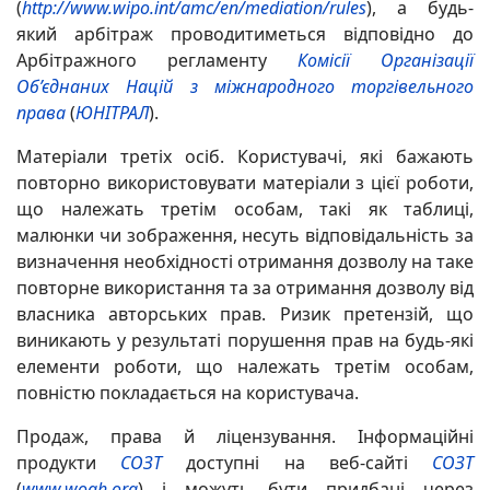
(
http://www.wipo.int/amc/en/mediation/rules
), а будь-
який арбітраж проводитиметься відповідно до
Арбітражного регламенту
Комісії Організації
Об’єднаних Націй з міжнародного торгівельного
права
(
ЮНІТРАЛ
).
Матеріали третіх осіб. Користувачі, які бажають
повторно використовувати матеріали з цієї роботи,
що належать третім особам, такі як таблиці,
малюнки чи зображення, несуть відповідальність за
визначення необхідності отримання дозволу на таке
повторне використання та за отримання дозволу від
власника авторських прав. Ризик претензій, що
виникають у результаті порушення прав на будь-які
елементи роботи, що належать третім особам,
повністю покладається на користувача.
Продаж, права й ліцензування. Інформаційні
продукти
СОЗТ
доступні на веб-сайті
СОЗТ
(
www.woah.org
) і можуть бути придбані через