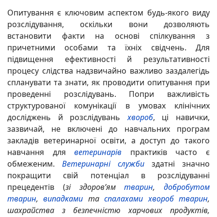
Опитування є ключовим аспектом будь-якого виду
розслідування, оскільки вони дозволяють
встановити факти на основі спілкування з
причетними особами та їхніх свідчень. Для
підвищення ефективності й результативності
процесу слідства надзвичайно важливо заздалегідь
спланувати та знати, як проводити опитування при
проведенні розслідувань. Попри важливість
структурованої комунікації в умовах клінічних
досліджень й розслідувань
хвороб
, ці навички,
зазвичай, не включені до навчальних програм
закладів ветеринарної освіти, а доступ до такого
навчання для
ветеринарів
практиків часто є
обмеженим.
Ветеринарні служби
здатні значно
покращити свій потенціал в розслідуванні
прецедентів (
зі здоров’ям
тварин
,
добробутом
тварин
,
випадками
та
спалахами
хвороб
тварин
,
шахрайства з безпечністю харчових продуктів,