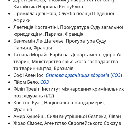
Китайська Народна Республіка
Премілла Деві Наїр, Служба поліції Південної
Африки
Лаетиція Костантіні, Прокуратура Суду загальної
юрисдикції м. Парижа, Франція
Бенжамін Ле-Шательє, Прокуратура Суду
Парижа, Франція
Татіана Морайс Барбоза, Департамент здоров’я
тварин, Міністерство сільського господарства
та тваринництва, Бразилія
Софі Ален Іос,
Світова організація здоров'я
(
СОЗ
)
Гійом Бело,
СОЗ
Філіп Тревіт, Інститут міжнародних кримінальних
розслідувань (
IICI
)
Квентін Руає, Національна жандармерія,
Франція
Амер Хушейш, Сили внутрішньої безпеки, Ліван
Жоао Сімоес, Агентство Європейського Союзу з