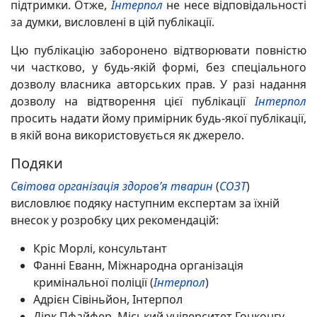
підтримки. Отже,
Інтерпол
не несе відповідальності
за думки, висловлені в цій публікації.
Цю публікацію заборонено відтворювати повністю
чи частково, у будь-якій формі, без спеціального
дозволу власника авторських прав. У разі надання
дозволу на відтворення цієї публікації
Інтерпол
просить надати йому примірник будь-якої публікації,
в якій вона використовується як джерело.
Подяки
Світова організація здоров’я тварин
(
СОЗТ
)
висловлює подяку наступним експертам за їхній
внесок у розробку цих рекомендацій:
Кріс Морлі, консультант
Фанні Еванн, Міжнародна організація
кримінальної поліції (
Інтерпол
)
Адрієн Сівіньйон, Інтерпол
Дірк Пфайфер, Міський університет Гонконгу,