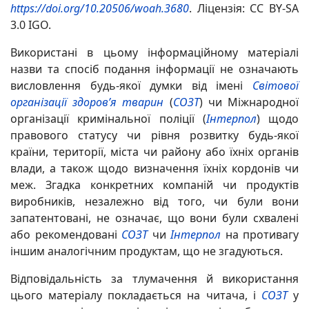
https://doi.org/10.20506/woah.3680
. Ліцензія: CC BY-SA
3.0 IGO.
Використані в цьому інформаційному матеріалі
назви та спосіб подання інформації не означають
висловлення будь-якої думки від імені
Світової
організації здоров’я тварин
(
СОЗТ
) чи Міжнародної
організації кримінальної поліції (
Інтерпол
) щодо
правового статусу чи рівня розвитку будь-якої
країни, території, міста чи району або їхніх органів
влади, а також щодо визначення їхніх кордонів чи
меж. Згадка конкретних компаній чи продуктів
виробників, незалежно від того, чи були вони
запатентовані, не означає, що вони були схвалені
або рекомендовані
СОЗТ
чи
Інтерпол
на противагу
іншим аналогічним продуктам, що не згадуються.
Відповідальність за тлумачення й використання
цього матеріалу покладається на читача, і
СОЗТ
у