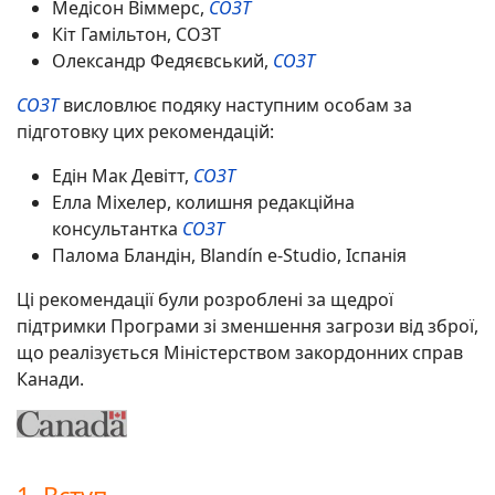
Медісон Віммерс,
СОЗТ
Кіт Гамільтон, СОЗТ
Олександр Федяєвський,
СОЗТ
СОЗТ
висловлює подяку наступним особам за
підготовку цих рекомендацій:
Едін Мак Девітт,
СОЗТ
Елла Міхелер, колишня редакційна
консультантка
СОЗТ
Палома Бландін, Blandín e-Studio, Іспанія
Ці рекомендації були розроблені за щедрої
підтримки Програми зі зменшення загрози від зброї,
що реалізується Міністерством закордонних справ
Канади.