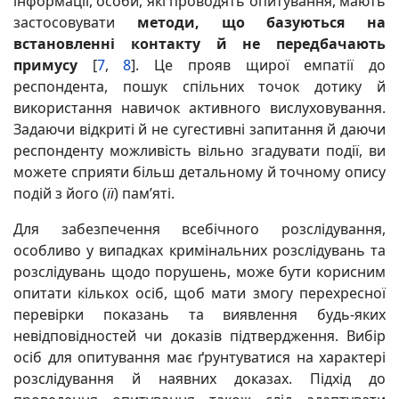
інформації, особи, які проводять опитування, мають
застосовувати
методи, що базуються на
встановленні контакту й не передбачають
примусу
[
7
,
8
]. Це прояв щирої емпатії до
респондента, пошук спільних точок дотику й
використання навичок активного вислуховування.
Задаючи відкриті й не сугестивні запитання й даючи
респонденту можливість вільно згадувати події, ви
можете сприяти більш детальному й точному опису
подій з його (
її
) пам’яті.
Для забезпечення всебічного розслідування,
особливо у випадках кримінальних розслідувань та
розслідувань щодо порушень, може бути корисним
опитати кількох осіб, щоб мати змогу перехресної
перевірки показань та виявлення будь-яких
невідповідностей чи доказів підтвердження. Вибір
осіб для опитування має ґрунтуватися на характері
розслідування й наявних доказах. Підхід до