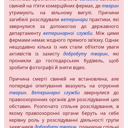
свиней на п’яти комерційних фермах, де
тварин
утримують на вільному вигулі. Причини
загибелі розслідували
ветеринари
практики, які
звернулися за допомогою до державного
департаменту
ветеринарної служби
. Між цими
фермами немає жодного прямого зв’язку. Однак
нещодавно кілька із них стали об’єктом уваги
активістів із захисту
добробуту тварин
, які
проникли до господарських будівель, щоб
зробити фотографії й зняти відео.
Причина смерті свиней не встановлена, але
попередні опитування вказують на отруєння
тварин
.
Ветеринарні служби
звернулися до
правоохоронних органів для розслідування цих
обставин. Розпочато спільне розслідування, в
якому правоохоронні органи беруть на себе
керівну роль у розслідуванні діяльності групи
захисників
добробуту тварин
, плануючи спільні