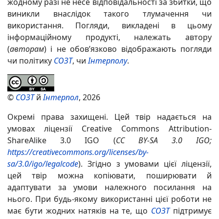
жодному разі не несе відповідальності за збитки, що
виникли внаслідок такого тлумачення чи
використання. Погляди, викладені в цьому
інформаційному продукті, належать автору
(
авторам
) і не обов’язково відображають погляди
чи політику
СОЗТ
, чи
Інтерполу
.
©
СОЗТ
й
Інтерпол
, 2026
Окремі права захищені. Цей твір надається на
умовах ліцензії Creative Commons Attribution-
ShareAlike 3.0 IGO (
CC BY-SA 3.0 IGO;
https://creativecommons.org/licenses/by-
sa/3.0/igo/legalcode
). Згідно з умовами цієї ліцензії,
цей твір можна копіювати, поширювати й
адаптувати за умови належного посилання на
нього. При будь-якому використанні цієї роботи не
має бути жодних натяків на те, що
СОЗТ
підтримує