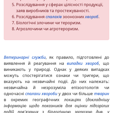
Розслідування у сферах цілісності продукції,
заяв виробників та простежуваності.
Розслідування
спалахів
зоонозних
хвороб
.
Біологічні злочини чи тероризм.
Агрозлочини чи агротероризм.
Ветеринарні служби
, як правило, підготовлені до
виявлення й реагування на
випадки
хвороб
, що
виникають у природі. Однак у деяких випадках
можуть спостерігатися ознаки чи тригери, що
вказують на незвичайні події. До них належать:
незвичайна й незрозуміла епізоотологія чи
одночасні
спалахи
хвороби
у двох чи більше
тварин
в окремих географічних локаціях (
докладнішу
інформацію щодо показників для оцінки підозрілих
подій пов'язаних з біологічною загрозою див.
у