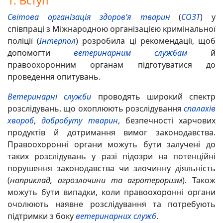
1. Вступ
Світова організація здоров’я тварин
(
СОЗТ
) у
співпраці з Міжнародною організацією кримінальної
поліції (
Інтерпол
) розробила ці рекомендації, щоб
допомогти
ветеринарним службам
й
правоохоронним органам підготуватися до
проведення опитувань.
Ветеринарні служби
проводять широкий спектр
розслідувань, що охоплюють розслідування
спалахів
хвороб
,
добробуту тварин
, безпечності харчових
продуктів й дотримання вимог законодавства.
Правоохоронні органи можуть бути залучені до
таких розслідувань у разі підозри на потенційні
порушення законодавства чи злочинну діяльність
(
наприклад, агрозлочини та агротероризм
). Також
можуть бути випадки, коли правоохоронні органи
очолюють наявне розслідування та потребують
підтримки з боку
ветеринарних служб
.