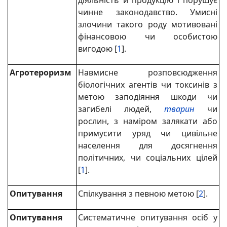
діяльність й продукцію і порушує
чинне законодавство. Умисні
злочини такого роду мотивовані
фінансовою чи особистою
вигодою [
1
].
Агротероризм
Навмисне розповсюдження
біологічних агентів чи токсинів з
метою заподіяння шкоди чи
загибелі людей,
тварин
чи
рослин, з наміром залякати або
примусити уряд чи цивільне
населення для досягнення
політичних, чи соціальних цілей
[
1
].
Опитування
Спілкування з певною метою [
2
].
Опитування
Систематичне опитування осіб у