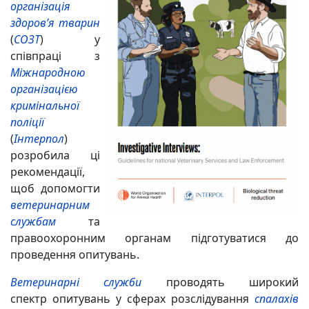
організація
здоров’я тварин
(
СОЗТ
) у
співпраці з
Міжнародною
організацією
кримінальної
поліції
(
Інтерпол
)
розробила ці
рекомендації,
щоб допомогти
ветеринарним
службам
та
правоохоронним органам підготуватися до
проведення опитувань.
Ветеринарні служби
проводять широкий
спектр опитувань у сферах розслідування
спалахів