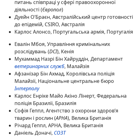
питань співпраці у сфері правоохоронної
діяльності (
Європол
)
Дуейн О’Браєн, Австралійський центр готовності
до епідемій, CSIRO, Австралія
Карлос Алонсо, Португальська армія, Португалія
Евалін Мбоя, Управління кримінальних
розслідувань (
DCI
), Кенія
Мухаммад Назрі Бін Хайруддін, Департамент
ветеринарних служб
, Малайзія
Афзанізар Бін Ахмад, Королівська поліція
Малайзії, Національне центральне бюро
Інтерполу
Карлос Енріке Майо Акіно Лінерт, Федеральна
поліція Бразилії, Бразилія
Софія Геппл, Агентство з охорони здоров’я
тварин і рослин (
APHA
), Велика Британія
Річард Геппл, APHA, Велика Британія
Даніель Доначі,
СОЗТ