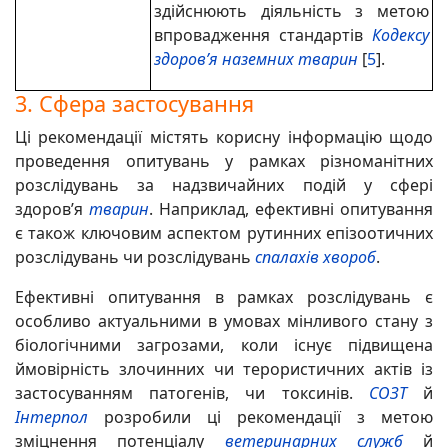
здійснюють діяльність з метою
впровадження стандартів
Кодексу
здоров’я наземних тварин
[
5
].
3. Сфера застосування
Ці рекомендації містять корисну інформацію щодо
проведення опитувань у рамках різноманітних
розслідувань за надзвичайних подій у сфері
здоров’я
тварин
. Наприклад, ефективні опитування
є також ключовим аспектом рутинних епізоотичних
розслідувань чи розслідувань
спалахів
хвороб
.
Ефективні опитування в рамках розслідувань є
особливо актуальними в умовах мінливого стану з
біологічними загрозами, коли існує підвищена
ймовірність злочинних чи терористичних актів із
застосуванням патогенів, чи токсинів.
СОЗТ
й
Інтерпол
розробили ці рекомендації з метою
зміцнення потенціалу
ветеринарних служб
й