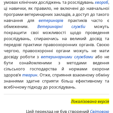
умовах клінічних досліджень та розслідувань
хвороб
,
ці навички, як правило, не включені до навчальної
програми ветеринарних закладів, а доступ до такого
навчання для
ветеринарів
практиків часто є
обмеженим.
Ветеринарні служби
можуть
покращити свої можливості щодо проведення
розслідувань, спираючись на великий досвід та
передові практики правоохоронних органів. Своєю
чергою, правоохоронні органи можуть не мати
досвіду роботи з
ветеринарними службами
або не
бути ознайомленими з методами ведення
сільського господарства й нормами охорони
здоров’я
тварин
. Отже, сприяння взаємному обміну
знаннями здатне сприяти більш ефективному та
всебічному підходу до розслідувань.
Локалізована версія
Цей переклад не був створений
Світовою