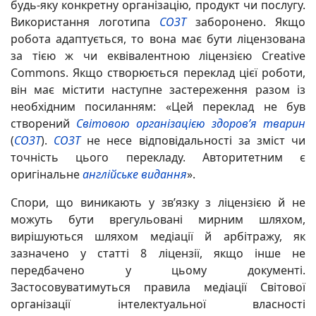
будь-яку конкретну організацію, продукт чи послугу.
Використання логотипа
СОЗТ
заборонено. Якщо
робота адаптується, то вона має бути ліцензована
за тією ж чи еквівалентною ліцензією Creative
Commons. Якщо створюється переклад цієї роботи,
він має містити наступне застереження разом із
необхідним посиланням: «Цей переклад не був
створений
Світовою організацією здоров’я тварин
(
СОЗТ
).
СОЗТ
не несе відповідальності за зміст чи
точність цього перекладу. Авторитетним є
оригінальне
англійське видання
».
Спори, що виникають у зв’язку з ліцензією й не
можуть бути врегульовані мирним шляхом,
вирішуються шляхом медіації й арбітражу, як
зазначено у статті 8 ліцензії, якщо інше не
передбачено у цьому документі.
Застосовуватимуться правила медіації Світової
організації інтелектуальної власності