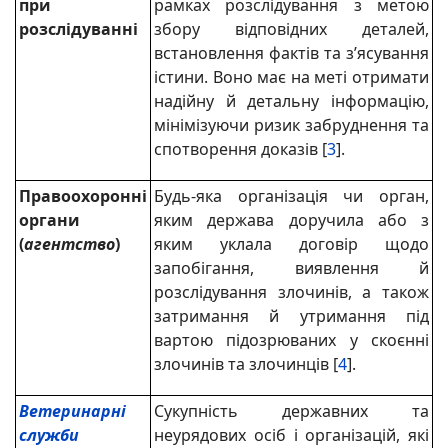
при
рамках розслідування з метою
розслідуванні
збору відповідних деталей,
встановлення фактів та з’ясування
істини. Воно має на меті отримати
надійну й детальну інформацію,
мінімізуючи ризик забруднення та
спотворення доказів [
3
].
Правоохоронні
Будь-яка організація чи орган,
органи
яким держава доручила або з
(
агентство
)
яким уклала договір щодо
запобігання, виявлення й
розслідування злочинів, а також
затримання й утримання під
вартою підозрюваних у скоєнні
злочинів та злочинців [
4
].
Ветеринарні
Сукупність державних та
служби
неурядових осіб і організацій, які